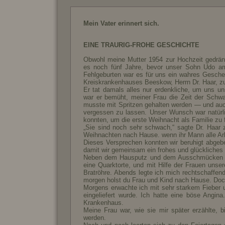
Mein Vater erinnert sich.
EINE TRAURIG-FROHE GESCHICHTE
Obwohl meine Mutter 1954 zur Hochzeit gedrängt
es noch fünf Jahre, bevor unser Sohn Udo a
Fehlgeburten war es für uns ein wahres Gesche
Kreiskrankenhauses Beeskow, Herrn Dr. Haar, z
Er tat damals alles nur erdenkliche, um uns u
war er bemüht, meiner Frau die Zeit der Schwa
musste mit Spritzen gehalten werden — und auch 
vergessen zu lassen. Unser Wunsch war natürl
konnten, um die erste Weihnacht als Familie zu f
„Sie sind noch sehr schwach,“ sagte Dr. Haar 
Weihnachten nach Hause. wenn ihr Mann alle Arbei
Dieses Versprechen konnten wir beruhigt abgeben
damit wir gemeinsam ein frohes und glückliches 
Neben dem Hausputz und dem Ausschmücken de
eine Quarktorte, und mit Hilfe der Frauen unse
Bratröhre. Abends legte ich mich rechtschaffen
morgen holst du Frau und Kind nach Hause. Doc
Morgens erwachte ich mit sehr starkem Fieber u
eingeliefert wurde. Ich hatte eine böse Angina
Krankenhaus.
Meine Frau war, wie sie mir später erzählte, b
werden.